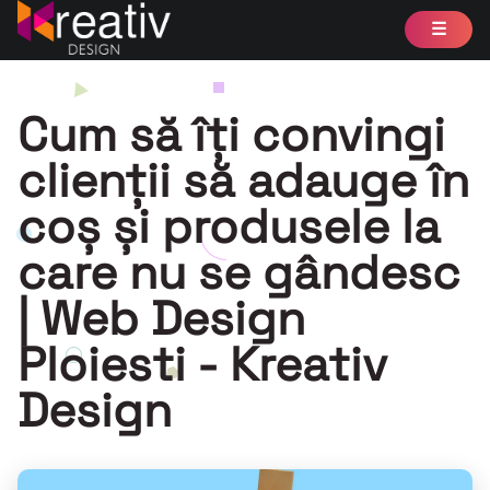
☰
Web Design Ploiesti – Kreativ Design
Ciprian Ioniță – Web Designer & Developer
Cum să îți convingi
clienții să adauge în
coș și produsele la
care nu se gândesc
| Web Design
Ploiesti - Kreativ
Design