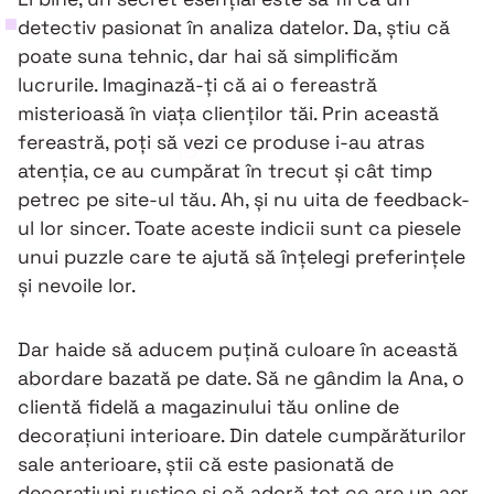
detectiv pasionat în analiza datelor. Da, știu că
poate suna tehnic, dar hai să simplificăm
lucrurile. Imaginază-ți că ai o fereastră
misterioasă în viața clienților tăi. Prin această
fereastră, poți să vezi ce produse i-au atras
atenția, ce au cumpărat în trecut și cât timp
petrec pe site-ul tău. Ah, și nu uita de feedback-
ul lor sincer. Toate aceste indicii sunt ca piesele
unui puzzle care te ajută să înțelegi preferințele
și nevoile lor.
Dar haide să aducem puțină culoare în această
abordare bazată pe date. Să ne gândim la Ana, o
clientă fidelă a magazinului tău online de
decorațiuni interioare. Din datele cumpărăturilor
sale anterioare, știi că este pasionată de
decorațiuni rustice și că adoră tot ce are un aer