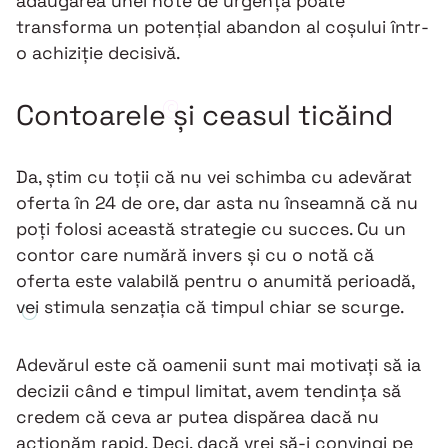
adăugarea unei note de urgență poate
transforma un potențial abandon al coșului într-
o achiziție decisivă.
Contoarele și ceasul ticăind
Da, știm cu toții că nu vei schimba cu adevărat
oferta în 24 de ore, dar asta nu înseamnă că nu
poți folosi această strategie cu succes. Cu un
contor care numără invers și cu o notă că
oferta este valabilă pentru o anumită perioadă,
vei stimula senzația că timpul chiar se scurge.
Adevărul este că oamenii sunt mai motivați să ia
decizii când e timpul limitat, avem tendința să
credem că ceva ar putea dispărea dacă nu
acționăm rapid. Deci, dacă vrei să-i convingi pe