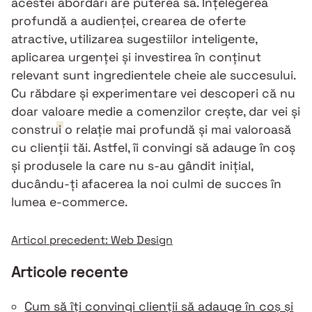
acestei abordări are puterea sa. Înțelegerea
profundă a audienței, crearea de oferte
atractive, utilizarea sugestiilor inteligente,
aplicarea urgenței și investirea în conținut
relevant sunt ingredientele cheie ale succesului.
Cu răbdare și experimentare vei descoperi că nu
doar valoare medie a comenzilor crește, dar vei și
construi o relație mai profundă și mai valoroasă
cu clienții tăi. Astfel, îi convingi să adauge în coș
și produsele la care nu s-au gândit inițial,
ducându-ți afacerea la noi culmi de succes în
lumea e-commerce.
Navigare
Articol precedent:
Web Design
Articole recente
în
Cum să îți convingi clienții să adauge în coș și